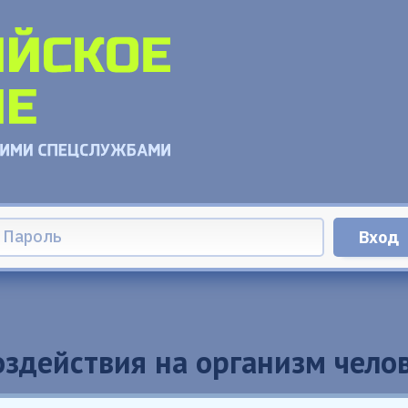
здействия на организм чело