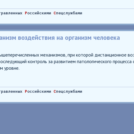
травленных
Р
оссийскими
С
пецслужбами
анизм воздействия на организм человека
шеперечисленных механизмов, при которой дистанционное воз
 последующий контроль за развитием патологического процесса 
м уровне.
травленных
Р
оссийскими
С
пецслужбами