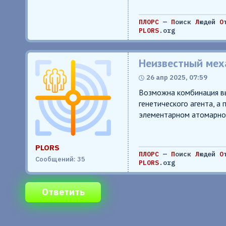
ПЛОРС
—
П
оиск
Л
юдей
О
PLORS
.org
Неизвестный мех
26 апр 2025, 07:59
Возможна комбинация вы
генетического агента, а
элементарном атомарно
PLORS
ПЛОРС
—
П
оиск
Л
юдей
О
Сообщений: 35
PLORS
.org
Ответить