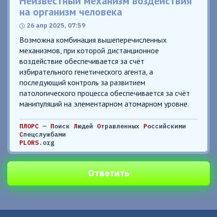
Неизвестный механизм воздействия
на организм человека
26 апр 2025, 07:59
Возможна комбинация вышеперечисленных
механизмов, при которой дистанционное
воздействие обеспечивается за счёт
избирательного генетического агента, а
последующий контроль за развитием
патологического процесса обеспечивается за счёт
манипуляций на элементарном атомарном уровне.
ПЛОРС
—
П
оиск
Л
юдей
О
травленных
Р
оссийскими
С
пецслужбами
PLORS
.org
Ответить