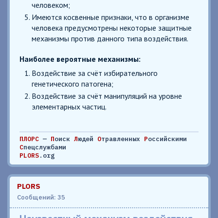
человеком;
Имеются косвенные признаки, что в организме
человека предусмотрены некоторые защитные
механизмы против данного типа воздействия.
Наиболее вероятные механизмы:
Воздействие за счёт избирательного
генетического патогена;
Воздействие за счёт манипуляций на уровне
элементарных частиц.
ПЛОРС
—
П
оиск
Л
юдей
О
травленных
Р
оссийскими
С
пецслужбами
PLORS
.org
PLORS
Сообщений: 35