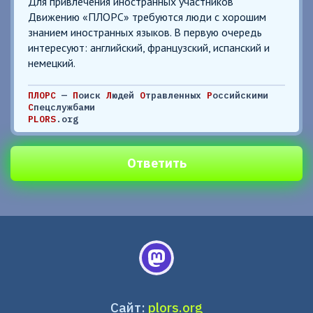
Для привлечения иностранных участников
Движению «ПЛОРС» требуются люди с хорошим
знанием иностранных языков. В первую очередь
интересуют: английский, французский, испанский и
немецкий.
ПЛОРС
—
П
оиск
Л
юдей
О
травленных
Р
оссийскими
С
пецслужбами
PLORS
.org
Ответить
Сайт:
plors.org