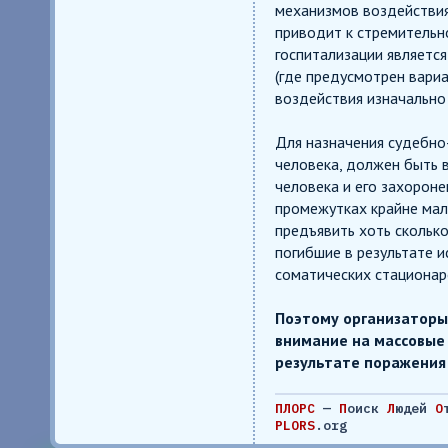
механизмов воздействия
приводит к стремительн
госпитализации являетс
(где предусмотрен вари
воздействия изначально
Для назначения судебно
человека, должен быть 
человека и его захороне
промежутках крайне мал
предъявить хоть скольк
погибшие в результате 
соматических стационар
Поэтому организаторы
внимание на массовые
результате поражения 
ПЛОРС
—
П
оиск
Л
юдей
О
PLORS
.org