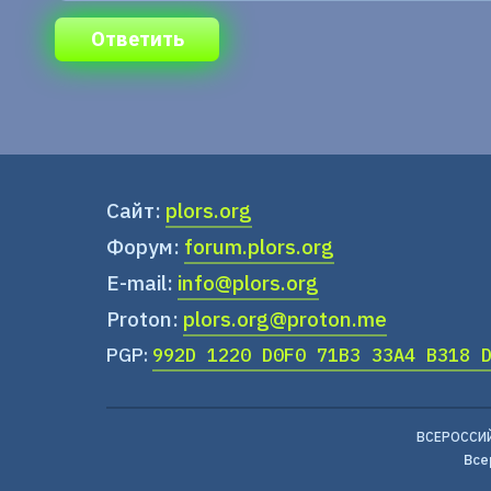
Ответить
Сайт:
plors.org
Форум:
forum.plors.org
E-mail:
info@plors.org
Proton:
plors.org@proton.me
PGP:
992D 1220 D0F0 71B3 33A4 B318 
ВСЕРОССИ
Все