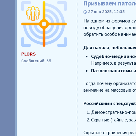
Призываем патол
27 янв 2025, 12:35
На одном из форумов су
поводу обращения орган
обратить особое вниман
Для начала, небольшая
PLORS
Судебно-медицинск
Сообщений: 35
Например, в результ
Патологоанатомы
и
Тогда почему организат
внимание на массовые о
Российскими спецслуж
Демонстративно-пок
Скрытые (тайные, за
Скрытые отравления реа