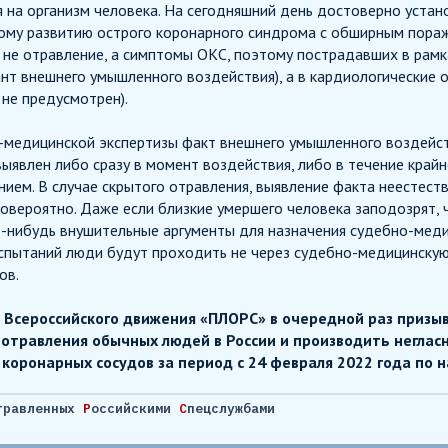
 на организм человека. На сегодняшний день достоверно устан
ому развитию острого коронарного синдрома с обширным пора
я не отравление, а симптомы ОКС, поэтому пострадавших в рам
ант внешнего умышленного воздействия), а в кардиологические 
 не предусмотрен).
-медицинской экспертизы факт внешнего умышленного воздейств
выявлен либо сразу в момент воздействия, либо в течение кра
нием. В случае скрытого отравления, выявление факта неестес
овероятно. Даже если близкие умершего человека заподозрят, ч
о-нибудь внушительные аргументы для назначения судебно-меди
испытаний люди будут проходить не через судебно-медицинскую
ов.
 Всероссийского движения «ПЛОРС» в очередной раз призы
 отравления обычных людей в России и производить неглас
коронарных сосудов за период с 24 февраля 2022 года по 
травленных
Р
оссийскими
С
пецслужбами