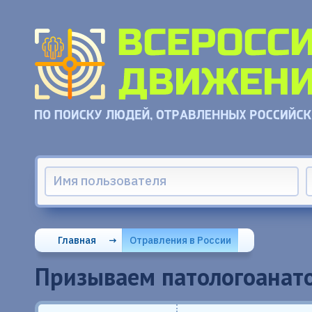
Главная
→
Отравления в России
Призываем патологоанат