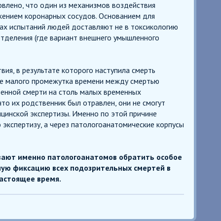
овлено, что один из механизмов воздействия
жением коронарных сосудов. Основанием для
ках испытаний людей доставляют не в токсикологию
отделения (где вариант внешнего умышленного
ия, в результате которого наступила смерть
йне малого промежутка времени между смертью
твенной смерти на столь малых временных
то их родственник был отравлен, они не смогут
цинской экспертизы. Именно по этой причине
 экспертизу, а через патологоанатомические корпусы
вают именно патологоанатомов обратить особое
ную фиксацию всех подозрительных смертей в
настоящее время.