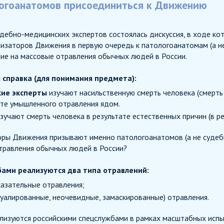
огоанатомов присоединиться к Движению
дебно-медицинских экспертов состоялась дискуссия, в ходе ко
изаторов Движения в первую очередь к патологоанатомам (а н
ие на массовые отравления обычных людей в России.
 справка (для понимания предмета):
ие эксперты
изучают насильственную смерть человека (смерть 
ате умышленного отравления ядом.
зучают смерть человека в результате естественных причин (в ре
оры Движения призывают именно патологоанатомов (а не судеб
травления обычных людей в России?
бами реализуются два типа отравлений:
азательные отравления;
вуалированные, неочевидные, замаскированные) отравления.
лизуются российскими спецслужбами в рамках масштабных исп