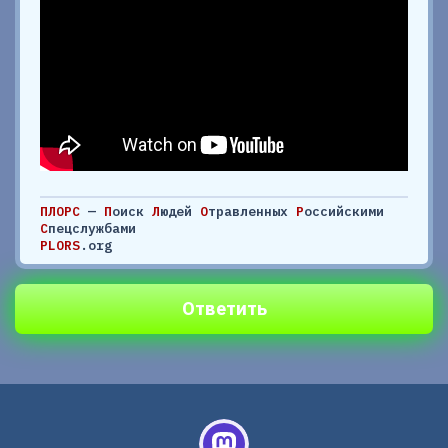
ПЛОРС
—
П
оиск
Л
юдей
О
травленных
Р
оссийскими
С
пецслужбами
PLORS
.org
Ответить