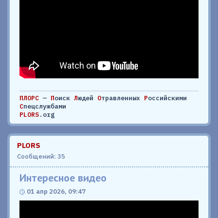
ПЛОРС
—
П
оиск
Л
юдей
О
травленных
Р
оссийскими
С
пецслужбами
PLORS
.org
PLORS
Сообщений: 35
Интересное видео
01 апр 2026, 09:47