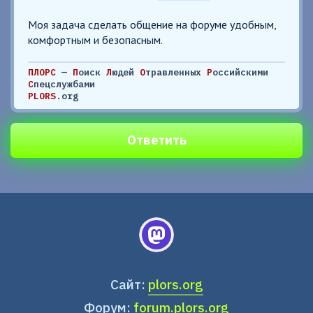
Моя задача сделать общение на форуме удобным,
комфортным и безопасным.
ПЛОРС
—
П
оиск
Л
юдей
О
травленных
Р
оссийскими
С
пецслужбами
PLORS
.org
Ответить
Сайт:
plors.org
Форум:
forum.plors.org