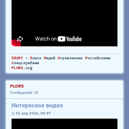
ПЛОРС
—
П
оиск
Л
юдей
О
травленных
Р
оссийскими
С
пецслужбами
PLORS
.org
PLORS
Сообщений: 35
Интересное видео
01 апр 2026, 09:47