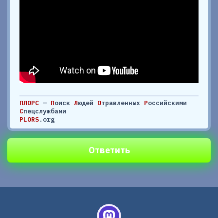
ПЛОРС
—
П
оиск
Л
юдей
О
травленных
Р
оссийскими
С
пецслужбами
PLORS
.org
Ответить