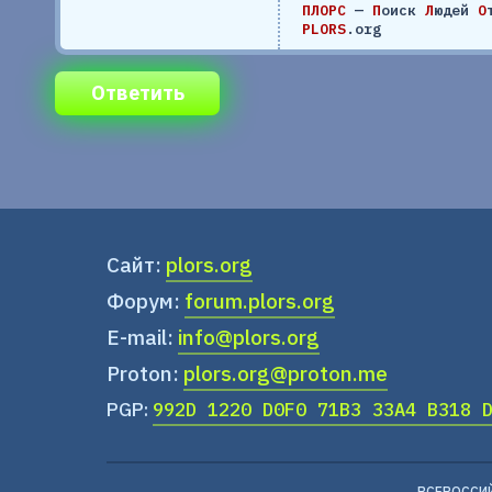
ПЛОРС
—
П
оиск
Л
юдей
О
PLORS
.org
Ответить
Сайт:
plors.org
Форум:
forum.plors.org
E-mail:
info@plors.org
Proton:
plors.org@proton.me
PGP:
992D 1220 D0F0 71B3 33A4 B318 
ВСЕРОССИ