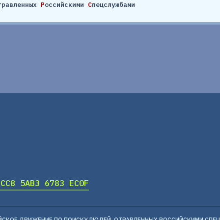
травленных
Р
оссийскими
С
пецслужбами
DCC8 5AB3 6783 EC0F
ЙСКОЕ ДВИЖЕНИЕ ПО ПОИСКУ ЛЮДЕЙ, ОТРАВЛЕННЫХ РОССИЙСКИМИ СПЕ