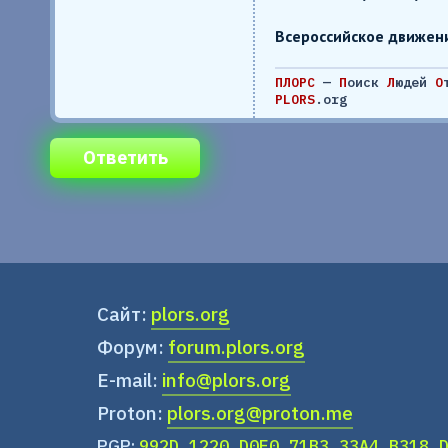
Всероссийское движени
ПЛОРС
—
П
оиск
Л
юдей
О
PLORS
.org
Ответить
Сайт:
plors.org
Форум:
forum.plors.org
E-mail:
info@plors.org
Proton:
plors.org@proton.me
PGP:
992D 1220 D0F0 71B3 33A4 B318 