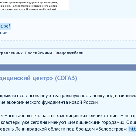
a.pdf
ание
травленных
Р
оссийскими
С
пецслужбами
дицинский центр» (СОГАЗ)
грывают согласованную театральную постановку под название
ие экономического фундамента новой России.
ся масштабная сеть частных медицинских клиник с единым цент
кластеры уже сегодня именуют «медицинскими городами». Один
едён в Ленинградской области под брендом «Белоостров»:
htt