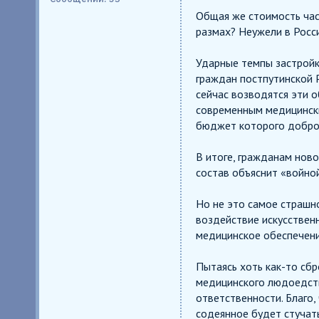
Общая же стоимость час
размах? Неужели в Росс
Ударные темпы застройк
граждан постпутинской Р
сейчас возводятся эти о
современным медицинск
бюджет которого доброс
В итоге, гражданам нов
состав объяснит «войной
Но не это самое страшн
воздействие искусствен
медицинское обеспечени
Пытаясь хоть как-то сб
медицинского людоедств
ответственности. Благо,
содеянное будет стучатьс