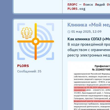
ПЛОРС
—
П
оиск
Л
юдей
О
PLORS
.org
Клиника «Мой ме
01 мар 2025, 12:09
Как клиника СОГАЗ («
В ходе проведённой про
обществом с ограниченн
реестр электронных мед
PLORS
Сообщений: 35