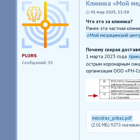
Клиника «Мой ме
01 мар 2025, 11:58
Что это за клиника?
Ранее эта частная клин
«Мой медицинский цент
Почему скорая достав
PLORS
1 марта 2023 года
прик
Сообщений: 35
острым коронарным синд
организация ООО «РН-Со
minzdrav_prikaz.pdf
(2.01 МБ) 9273 скачива