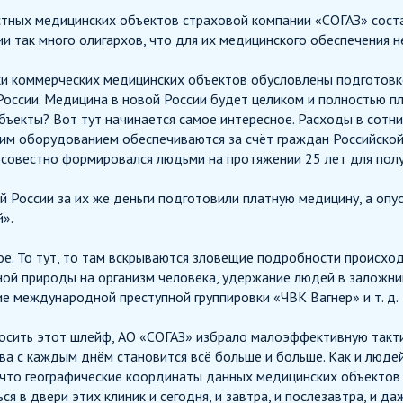
тных медицинских объектов страховой компании «СОГАЗ» соста
ии так много олигархов, что для их медицинского обеспечения
и коммерческих медицинских объектов обусловлены подготовк
оссии. Медицина в новой России будет целиком и полностью пла
бъекты? Вот тут начинается самое интересное. Расходы в сотн
им оборудованием обеспечиваются за счёт граждан Российско
овестно формировался людьми на протяжении 25 лет для полу
ой России за их же деньги подготовили платную медицину, а о
».
ое. То тут, то там вскрываются зловещие подробности происход
ной природы на организм человека, удержание людей в заложни
е международной преступной группировки «ЧВК Вагнер» и т. д.
росить этот шлейф, АО «СОГАЗ» избрало малоэффективную такт
а с каждым днём становится всё больше и больше. Как и людей
 что географические координаты данных медицинских объектов 
я в двери этих клиник и сегодня, и завтра, и послезавтра, и да