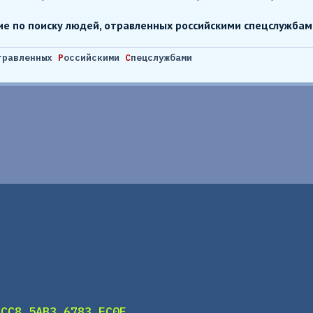
е по поиску людей, отравленных российскими спецслужбам
травленных
Р
оссийскими
С
пецслужбами
DCC8 5AB3 6783 EC0F