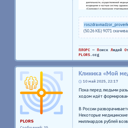
roszdravnadzor_proverk
(50.26 КБ) 9071 скачив
ПЛОРС
—
П
оиск
Л
юдей
О
PLORS
.org
Клиника «Мой ме
10 май 2025, 22:17
Пока перед людьми разы
ходом идёт формирован
В России разворачивает
Некоторые медицинские 
PLORS
миллиардов рублей возв
Сообщений: 35