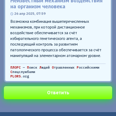
Неизвестный механизм воздействия
на организм человека
26 апр 2025, 07:59
Возможна комбинация вышеперечисленных
механизмов, при которой дистанционное
воздействие обеспечивается за счёт
избирательного генетического агента, а
последующий контроль за развитием
патологического процесса обеспечивается за счёт
манипуляций на элементарном атомарном уровне.
ПЛОРС
—
П
оиск
Л
юдей
О
травленных
Р
оссийскими
С
пецслужбами
PLORS
.org
Ответить