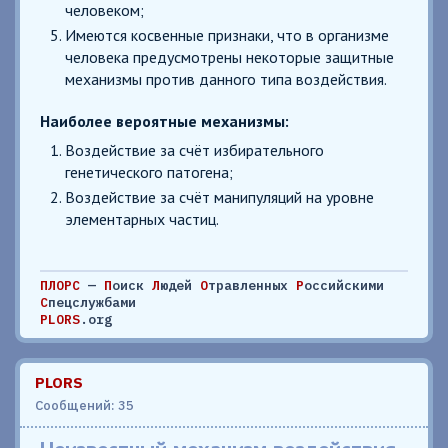
человеком;
Имеются косвенные признаки, что в организме
человека предусмотрены некоторые защитные
механизмы против данного типа воздействия.
Наиболее вероятные механизмы:
Воздействие за счёт избирательного
генетического патогена;
Воздействие за счёт манипуляций на уровне
элементарных частиц.
ПЛОРС
—
П
оиск
Л
юдей
О
травленных
Р
оссийскими
С
пецслужбами
PLORS
.org
PLORS
Сообщений: 35