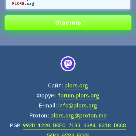
PLORS
.org
Ответить
Сайт:
plors.org
Форум:
forum.plors.org
E-mail:
info@plors.org
Proton:
plors.org@proton.me
PGP:
992D 1220 D0F0 71B3 33A4 B318 DCC8
5AB3 6783 EC0F