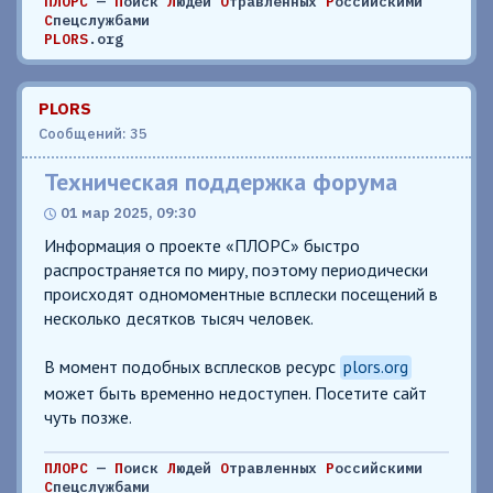
ПЛОРС
—
П
оиск
Л
юдей
О
травленных
Р
оссийскими
С
пецслужбами
PLORS
.org
PLORS
Сообщений: 35
Техническая поддержка форума
01 мар 2025, 09:30
Информация о проекте «ПЛОРС» быстро
распространяется по миру, поэтому периодически
происходят одномоментные всплески посещений в
несколько десятков тысяч человек.
В момент подобных всплесков ресурс
plors.org
может быть временно недоступен. Посетите сайт
чуть позже.
ПЛОРС
—
П
оиск
Л
юдей
О
травленных
Р
оссийскими
С
пецслужбами