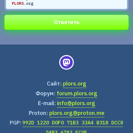
PLORS
.org
Ответить
Сайт:
plors.org
Форум:
forum.plors.org
E-mail:
info@plors.org
Proton:
plors.org@proton.me
PGP:
992D 1220 D0F0 71B3 33A4 B318 DCC8
5AB3 6783 EC0F