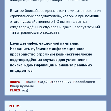
В самое ближайшее время стоит ожидать появления
«гражданских следователей», которые при помощи
этого чудодейственного ПО выявят десятки
«подтверждённых случаев» и даже назовут точный
тип отравляющего вещества.
Цель дезинформационной кампании:
Наводнить публичное информационное
пространство огромным количеством ложно
подтверждённых случаев для усложнения
поиска, идентификации и анализа реальных
инцидентов.
ПЛОРС
—
П
оиск
Л
юдей
О
травленных
Р
оссийскими
С
пецслужбами
PLORS
.org
PLORS