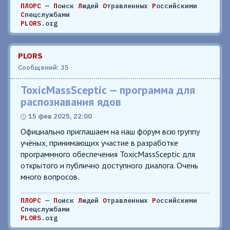
ПЛОРС
—
П
оиск
Л
юдей
О
травленных
Р
оссийскими
С
пецслужбами
PLORS
.org
PLORS
Сообщений: 35
ToxicMassSceptic — программа для
распознавания ядов
15 фев 2025, 22:00
Официально приглашаем на наш форум всю группу
учёных, принимающих участие в разработке
программного обеспечения ToxicMassSceptic для
открытого и публично доступного диалога. Очень
много вопросов.
ПЛОРС
—
П
оиск
Л
юдей
О
травленных
Р
оссийскими
С
пецслужбами
PLORS
.org