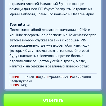
отравлен Алексей Навальный. Чуть позже при
помощи данного ПО будут "раскрыты" отравления
Ирины Баблоян, Елены Костюченко и Наталии Арно.
Третий этап
После масштабной рекламной кампании в СМИ и
YouTube программное обеспечение ToxicMassSceptic
автоматически спускается вниз с хорошим PR-
сопровождением, где уже якобы "обычные люди"
(которых будут представлять топовые блогеры)
будут находить «Новичок» и прочие боевые
отравляющие вещества у себя в трусах, в еде,
напитках, на одежде и различных поверхностях.
ПЛОРС
—
П
оиск
Л
юдей
О
травленных
Р
оссийскими
С
пецслужбами
PLORS
.org
Ответить