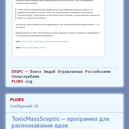
ПЛОРС
—
П
оиск
Л
юдей
О
травленных
Р
оссийскими
С
пецслужбами
PLORS
.org
PLORS
Сообщений: 35
ToxicMassSceptic — программа для
распознавания ядов