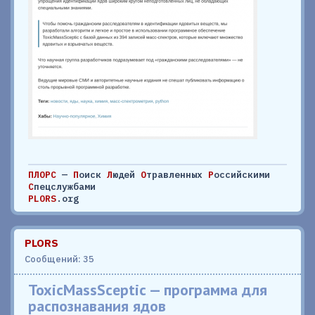
ПЛОРС
—
П
оиск
Л
юдей
О
травленных
Р
оссийскими
С
пецслужбами
PLORS
.org
PLORS
Сообщений: 35
ToxicMassSceptic — программа для
распознавания ядов