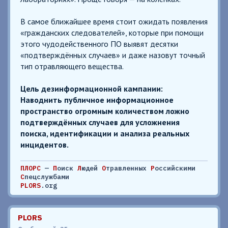
В самое ближайшее время стоит ожидать появления
«гражданских следователей», которые при помощи
этого чудодейственного ПО выявят десятки
«подтверждённых случаев» и даже назовут точный
тип отравляющего вещества.
Цель дезинформационной кампании:
Наводнить публичное информационное
пространство огромным количеством ложно
подтверждённых случаев для усложнения
поиска, идентификации и анализа реальных
инцидентов.
ПЛОРС
—
П
оиск
Л
юдей
О
травленных
Р
оссийскими
С
пецслужбами
PLORS
.org
PLORS