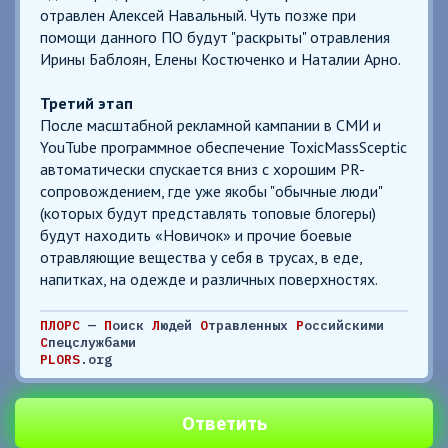
отравлен Алексей Навальный. Чуть позже при
помощи данного ПО будут "раскрыты" отравления
Ирины Баблоян, Елены Костюченко и Наталии Арно.
Третий этап
После масштабной рекламной кампании в СМИ и
YouTube программное обеспечение ToxicMassSceptic
автоматически спускается вниз с хорошим PR-
сопровождением, где уже якобы "обычные люди"
(которых будут представлять топовые блогеры)
будут находить «Новичок» и прочие боевые
отравляющие вещества у себя в трусах, в еде,
напитках, на одежде и различных поверхностях.
ПЛОРС
—
П
оиск
Л
юдей
О
травленных
Р
оссийскими
С
пецслужбами
PLORS
.org
Ответить