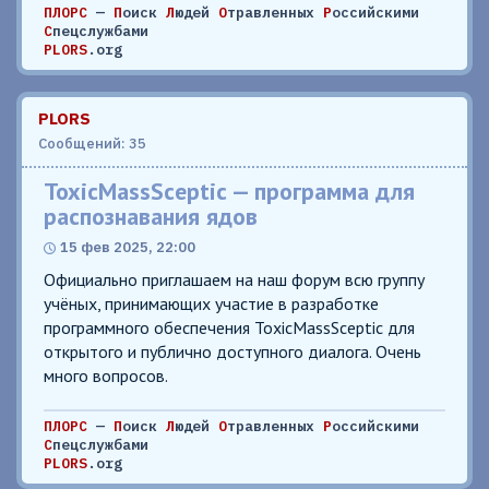
ПЛОРС
—
П
оиск
Л
юдей
О
травленных
Р
оссийскими
С
пецслужбами
PLORS
.org
PLORS
Сообщений: 35
ToxicMassSceptic — программа для
распознавания ядов
15 фев 2025, 22:00
Официально приглашаем на наш форум всю группу
учёных, принимающих участие в разработке
программного обеспечения ToxicMassSceptic для
открытого и публично доступного диалога. Очень
много вопросов.
ПЛОРС
—
П
оиск
Л
юдей
О
травленных
Р
оссийскими
С
пецслужбами
PLORS
.org