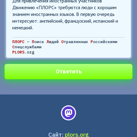
Для привлечения иностранных участников
Движению «ПЛОРС» требуются люди с хорошим
знанием иностранных языков. В первую очередь
интересуют: английский, французский, испанский и
немецкий.
ПЛОРС
—
П
оиск
Л
юдей
О
травленных
Р
оссийскими
С
пецслужбами
PLORS
.org
Ответить
Сайт:
plors.org