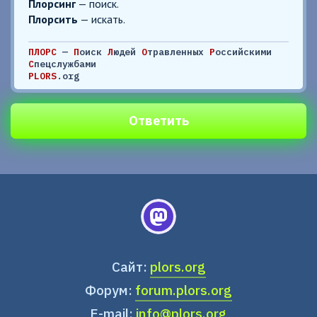
Плорсинг
— поиск.
Плорсить
— искать.
ПЛОРС
—
П
оиск
Л
юдей
О
травленных
Р
оссийскими
С
пецслужбами
PLORS
.org
Ответить
Сайт:
plors.org
Форум:
forum.plors.org
E-mail:
info@plors.org