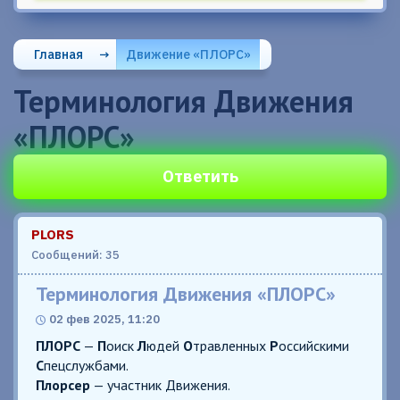
Главная
→
Движение «ПЛОРС»
Терминология Движения
«ПЛОРС»
Ответить
PLORS
Сообщений: 35
Терминология Движения «ПЛОРС»
02 фев 2025, 11:20
ПЛОРС
—
П
оиск
Л
юдей
О
травленных
Р
оссийскими
С
пецслужбами.
Плорсер
— участник Движения.