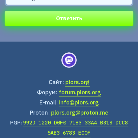
Ответить
Сайт:
plors.org
Форум:
forum.plors.org
E-mail:
info@plors.org
Proton:
plors.org@proton.me
PGP:
992D 1220 D0F0 71B3 33A4 B318 DCC8
5AB3 6783 EC0F