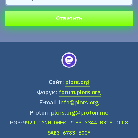
Ответить
Сайт:
plors.org
Форум:
forum.plors.org
E-mail:
info@plors.org
Proton:
plors.org@proton.me
PGP:
992D 1220 D0F0 71B3 33A4 B318 DCC8
5AB3 6783 EC0F