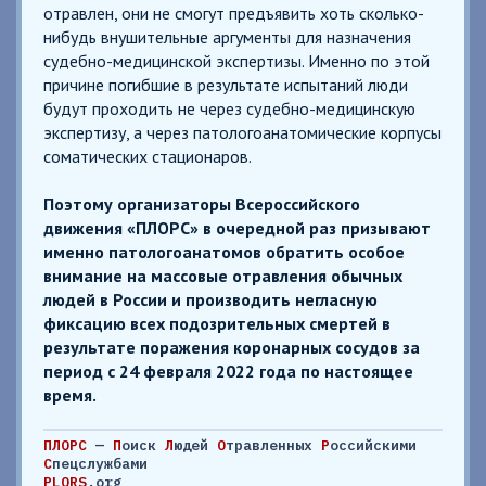
отравлен, они не смогут предъявить хоть сколько-
нибудь внушительные аргументы для назначения
судебно-медицинской экспертизы. Именно по этой
причине погибшие в результате испытаний люди
будут проходить не через судебно-медицинскую
экспертизу, а через патологоанатомические корпусы
соматических стационаров.
Поэтому организаторы Всероссийского
движения «ПЛОРС» в очередной раз призывают
именно патологоанатомов обратить особое
внимание на массовые отравления обычных
людей в России и производить негласную
фиксацию всех подозрительных смертей в
результате поражения коронарных сосудов за
период с 24 февраля 2022 года по настоящее
время.
ПЛОРС
—
П
оиск
Л
юдей
О
травленных
Р
оссийскими
С
пецслужбами
PLORS
.org