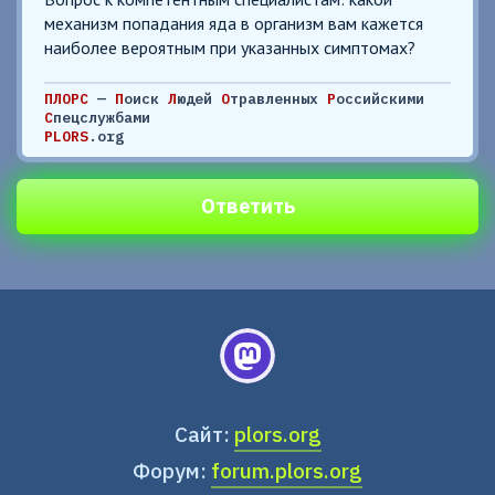
механизм попадания яда в организм вам кажется
наиболее вероятным при указанных симптомах?
ПЛОРС
—
П
оиск
Л
юдей
О
травленных
Р
оссийскими
С
пецслужбами
PLORS
.org
Ответить
Сайт:
plors.org
Форум:
forum.plors.org