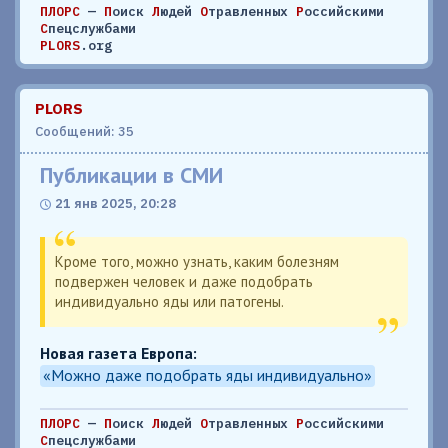
ПЛОРС
—
П
оиск
Л
юдей
О
травленных
Р
оссийскими
С
пецслужбами
PLORS
.org
PLORS
Сообщений: 35
Публикации в СМИ
21 янв 2025, 20:28
Кроме того, можно узнать, каким болезням
подвержен человек и даже подобрать
индивидуально яды или патогены.
Новая газета Европа:
«Можно даже подобрать яды индивидуально»
ПЛОРС
—
П
оиск
Л
юдей
О
травленных
Р
оссийскими
С
пецслужбами