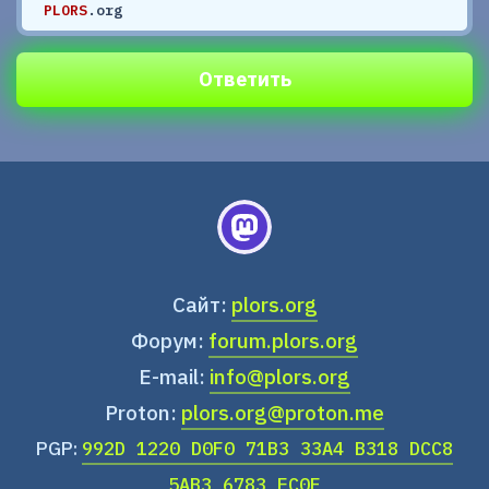
PLORS
.org
Ответить
Сайт:
plors.org
Форум:
forum.plors.org
E-mail:
info@plors.org
Proton:
plors.org@proton.me
PGP:
992D 1220 D0F0 71B3 33A4 B318 DCC8
5AB3 6783 EC0F