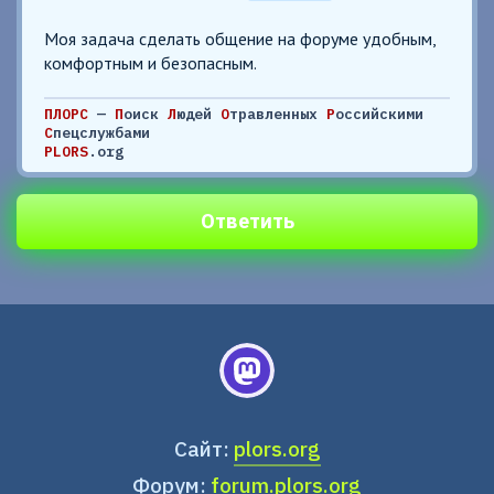
Моя задача сделать общение на форуме удобным,
комфортным и безопасным.
ПЛОРС
—
П
оиск
Л
юдей
О
травленных
Р
оссийскими
С
пецслужбами
PLORS
.org
Ответить
Сайт:
plors.org
Форум:
forum.plors.org