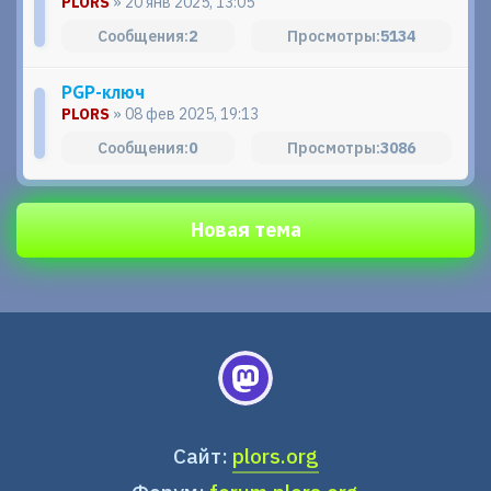
PLORS
» 20 янв 2025, 13:05
2
5134
PGP-ключ
PLORS
» 08 фев 2025, 19:13
0
3086
Новая тема
Сайт:
plors.org