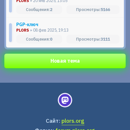
PLORS
» 20 янв 2025, 13:05
2
5166
PGP-ключ
PLORS
» 08 фев 2025, 19:13
0
3111
Новая тема
Сайт:
plors.org