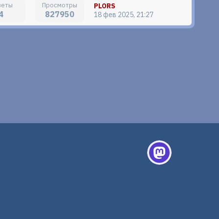
PLORS
4
827950
18 фев 2025, 21:27