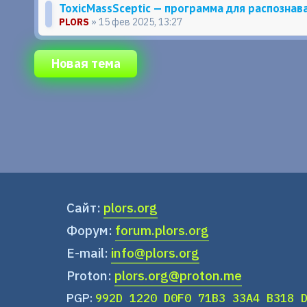
ToxicMassSceptic — программа для распознав
PLORS
» 15 фев 2025, 13:27
Новая тема
Сайт:
plors.org
Форум:
forum.plors.org
E-mail:
info@plors.org
Proton:
plors.org@proton.me
PGP:
992D 1220 D0F0 71B3 33A4 B318 