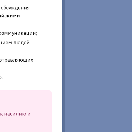
 обсуждения
сийскими
 коммуникации;
ением людей
 отравляющих
.
:
 к насилию и