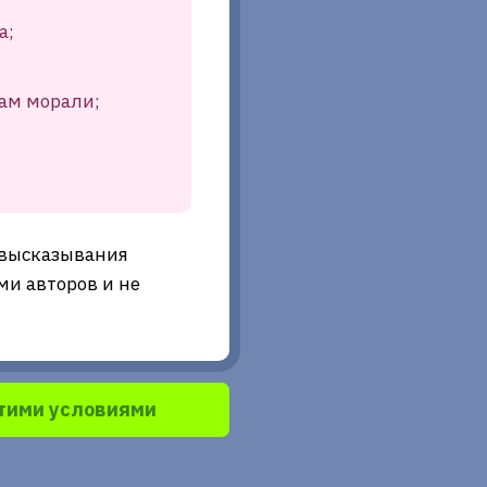
а;
ам морали;
 высказывания
и авторов и не