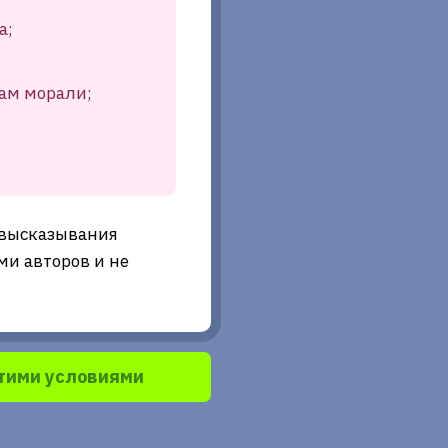
а;
ам морали;
 высказывания
и авторов и не