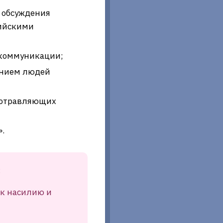
 обсуждения
сийскими
 коммуникации;
ением людей
 отравляющих
.
:
 к насилию и