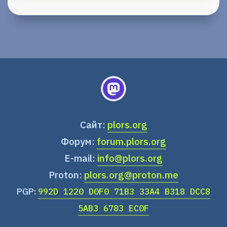
Сайт:
plors.org
Форум:
forum.plors.org
E-mail:
info@plors.org
Proton:
plors.org@proton.me
PGP:
992D 1220 D0F0 71B3 33A4 B318 DCC8
5AB3 6783 EC0F