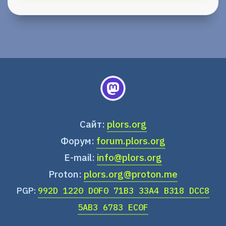
Сайт:
plors.org
Форум:
forum.plors.org
E-mail:
info@plors.org
Proton:
plors.org@proton.me
PGP:
992D 1220 D0F0 71B3 33A4 B318 DCC8
5AB3 6783 EC0F