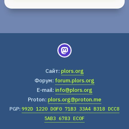
Сайт:
plors.org
Форум:
forum.plors.org
E-mail:
info@plors.org
Proton:
plors.org@proton.me
PGP:
992D 1220 D0F0 71B3 33A4 B318 DCC8
5AB3 6783 EC0F