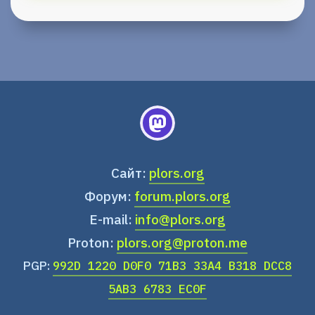
Сайт:
plors.org
Форум:
forum.plors.org
E-mail:
info@plors.org
Proton:
plors.org@proton.me
PGP:
992D 1220 D0F0 71B3 33A4 B318 DCC8
5AB3 6783 EC0F